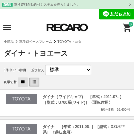
車検資料自動送付システムを導入しました。
新機能
0
全商品
車種別ベースフレーム
TOYOTA トヨタ
ダイナ・トヨエース
3
件中 1〜3件目
並び替え
表示切替
ダイナ（ワイドキャブ) ［年式：2011-07- ］
［型式：U700系(ワイド)］〈運転席用〉
税込価格
26,400円
ダイナ ［年式：2011-06- ］［型式：XZU6##
系］〈運転席用〉