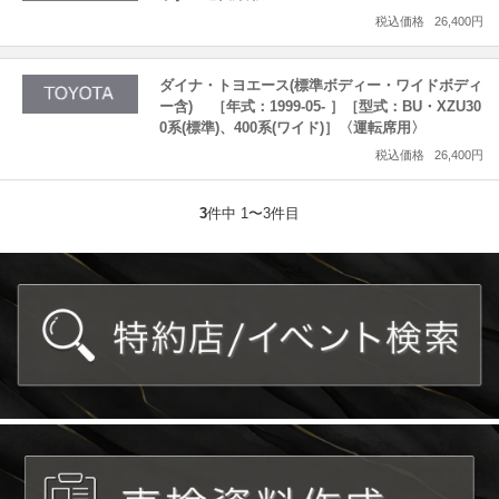
税込価格
26,400円
ダイナ・トヨエース(標準ボディー・ワイドボディ
ー含) ［年式：1999-05- ］［型式：BU・XZU30
0系(標準)、400系(ワイド)］〈運転席用〉
税込価格
26,400円
3
件中 1〜3件目