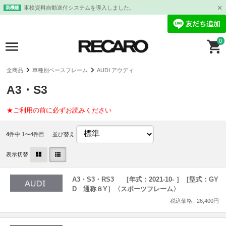
車検資料自動送付システムを導入しました。
新機能
0
全商品
車種別ベースフレーム
AUDI アウディ
A3・S3
★ご利用の前に必ずお読みください
4
件中 1〜4件目
並び替え
表示切替
A3・S3・RS3 ［年式：2021-10- ］［型式：GY
D 通称８Y］〈スポーツフレーム〉
税込価格
26,400円