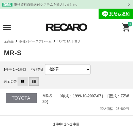
車検資料自動送付システムを導入しました。
新機能
0
全商品
車種別ベースフレーム
TOYOTA トヨタ
MR-S
1
件中 1〜1件目
並び替え
表示切替
MR-S ［年式：1999-10-2007-07］［型式：ZZW
30］
税込価格
26,400円
1
件中 1〜1件目