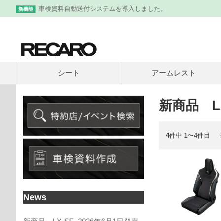
車検資料自動送付システムを導入しました。
新機能
シート
アームレスト
新商品 LX
4
件中 1〜4件目
News