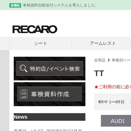
車検資料自動送付システムを導入しました。
新機能
シート
アームレスト
全商品
車種別ベー
TT
★ご利用の前に必
4
件中 1〜4件目
News