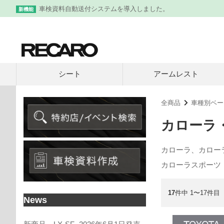
車検資料自動送付システムを導入しました。
新機能
シート
アームレスト
全商品
車種別ベー
カローラ
カローラ、カロー
カローラスポーツ
17
件中 1〜17件目
News