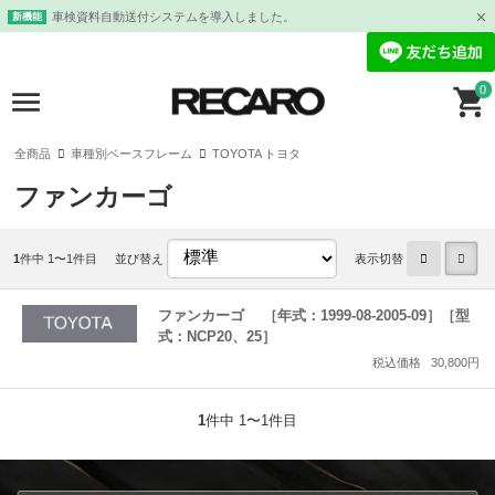
車検資料自動送付システムを導入しました。
新機能
0
全商品
車種別ベースフレーム
TOYOTA トヨタ
ファンカーゴ
1
件中 1〜1件目
並び替え
表示切替
ファンカーゴ ［年式：1999-08-2005-09］［型
式：NCP20、25］
税込価格
30,800円
1
件中 1〜1件目