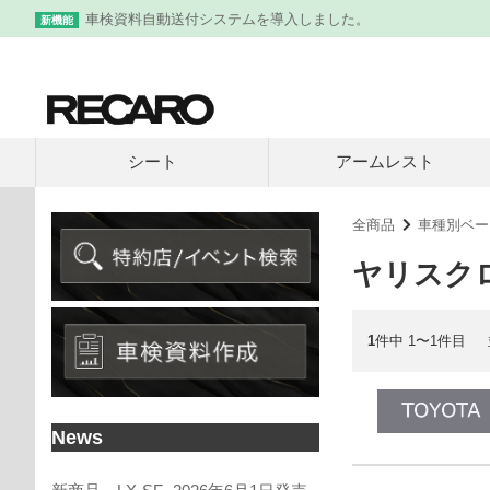
車検資料自動送付システムを導入しました。
新機能
シート
アームレスト
全商品
車種別ベー
ヤリスク
1
件中 1〜1件目
News