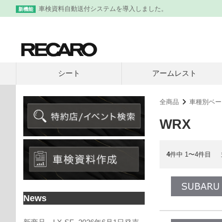
車検資料自動送付システムを導入しました。
新機能
シート
アームレスト
全商品
車種別ベー
WRX
4
件中 1〜4件目
News