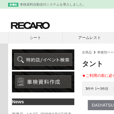
車検資料自動送付システムを導入しました。
新機能
シート
アームレスト
全商品
車種別ベー
タント
★ご利用の前に必
3
件中 1〜3件目
News