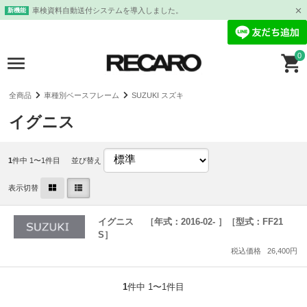
車検資料自動送付システムを導入しました。
新機能
0
全商品
車種別ベースフレーム
SUZUKI スズキ
イグニス
1
件中 1〜1件目
並び替え
表示切替
イグニス ［年式：2016-02- ］［型式：FF21
S］
税込価格
26,400円
1
件中 1〜1件目