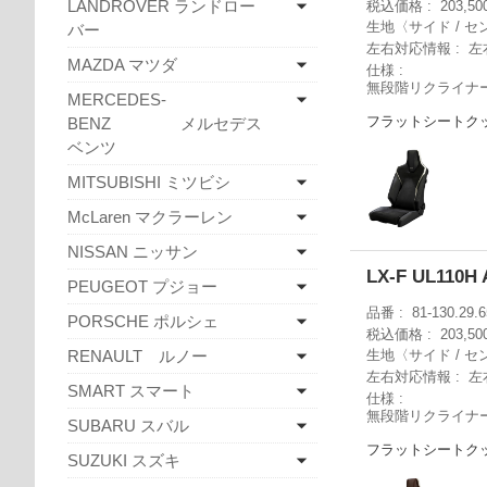
LANDROVER ランドロー
税込価格
203,5
生地〈サイド / セ
バー
左右対応情報
左
MAZDA マツダ
仕様
無段階リクライナ
MERCEDES-
フラットシートク
BENZ メルセデス
ベンツ
MITSUBISHI ミツビシ
McLaren マクラーレン
NISSAN ニッサン
LX-F UL11
PEUGEOT プジョー
品番
81-130.29.6
PORSCHE ポルシェ
税込価格
203,5
RENAULT ルノー
生地〈サイド / セ
左右対応情報
左
SMART スマート
仕様
無段階リクライナ
SUBARU スバル
フラットシートク
SUZUKI スズキ