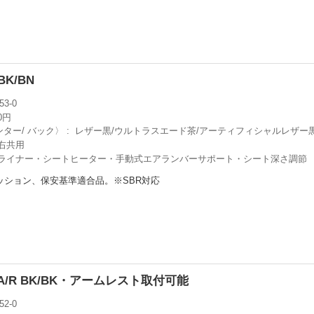
 BK/BN
53-0
00円
ンター/ バック〉
レザー黒/ウルトラスエード茶/アーティフィシャルレザー
右共用
ライナー・シートヒーター・手動式エアランバーサポート・シート深さ調節
ッション、保安基準適合品。※SBR対応
0H A/R BK/BK・アームレスト取付可能
52-0