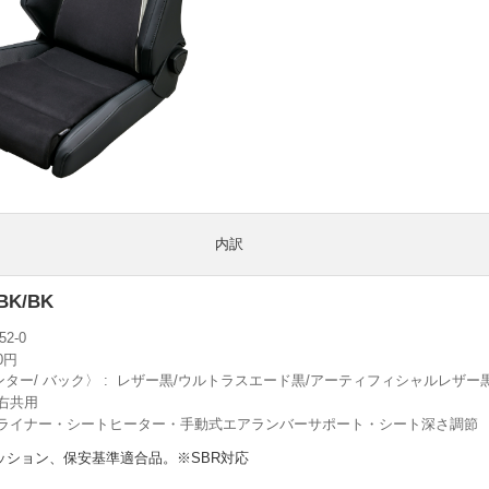
内訳
 BK/BK
52-0
00円
ンター/ バック〉
レザー黒/ウルトラスエード黒/アーティフィシャルレザー
右共用
ライナー・シートヒーター・手動式エアランバーサポート・シート深さ調節
ッション、保安基準適合品。※SBR対応