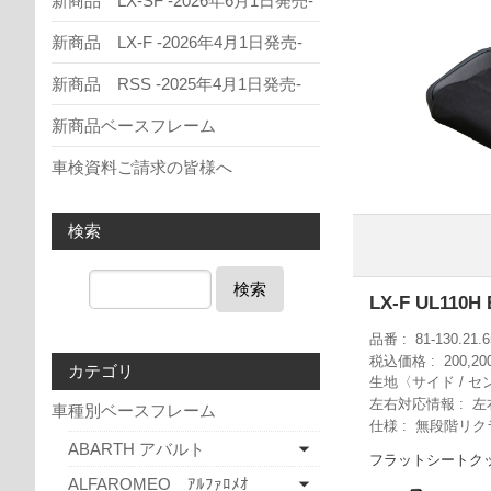
新商品 LX-SF -2026年6月1日発売-
新商品 LX-F -2026年4月1日発売-
新商品 RSS -2025年4月1日発売-
新商品ベースフレーム
車検資料ご請求の皆様へ
検索
検索
LX-F UL110H
品番
81-130.21.6
税込価格
200,2
カテゴリ
生地〈サイド / セ
左右対応情報
左
車種別ベースフレーム
仕様
無段階リク
ABARTH アバルト
フラットシートク
ALFAROMEO ｱﾙﾌｧﾛﾒｵ