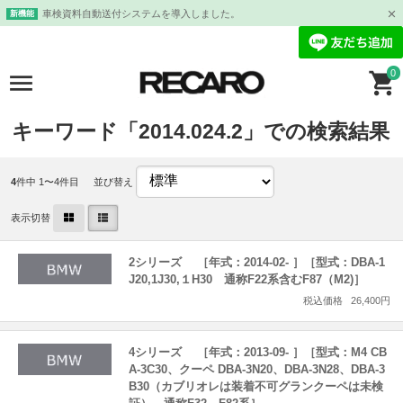
車検資料自動送付システムを導入しました。
新機能
0
キーワード「2014.024.2」での検索結果
4
件中 1〜4件目
並び替え
表示切替
2シリーズ ［年式：2014-02- ］［型式：DBA-1
J20,1J30,１H30 通称F22系含むF87（M2)］
税込価格
26,400円
4シリーズ ［年式：2013-09- ］［型式：M4 CB
A-3C30、クーペ DBA-3N20、DBA-3N28、DBA-3
B30（カブリオレは装着不可グランクーペは未検