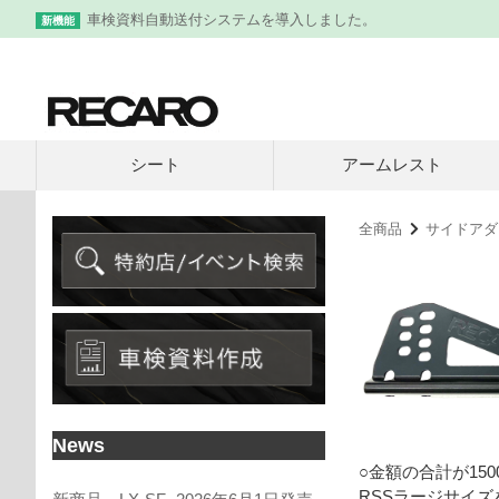
車検資料自動送付システムを導入しました。
新機能
シート
アームレスト
全商品
サイド
News
○金額の合計が15
RSSラージサイ