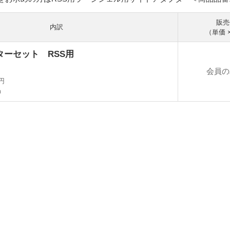
販売
内訳
（単価 
ターセット RSS用
会員の
0円
m