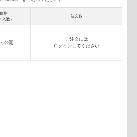
価格
注文数
× 入数）
ご注文には
み公開
ログイン
してください