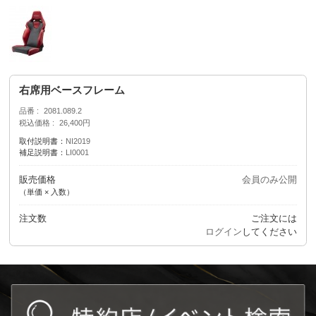
右席用ベースフレーム
品番
2081.089.2
税込価格
26,400円
取付説明書：
NI2019
補足説明書：
LI0001
販売価格
会員のみ公開
（単価 × 入数）
注文数
ご注文には
ログイン
してください