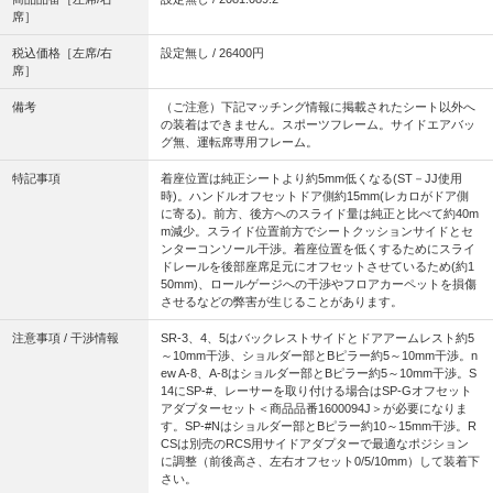
席］
税込価格［左席/右
設定無し / 26400円
席］
備考
（ご注意）下記マッチング情報に掲載されたシート以外へ
の装着はできません。スポーツフレーム。サイドエアバッ
グ無、運転席専用フレーム。
特記事項
着座位置は純正シートより約5mm低くなる(ST－JJ使用
時)。ハンドルオフセットドア側約15mm(レカロがドア側
に寄る)。前方、後方へのスライド量は純正と比べて約40m
m減少。スライド位置前方でシートクッションサイドとセ
ンターコンソール干渉。着座位置を低くするためにスライ
ドレールを後部座席足元にオフセットさせているため(約1
50mm)、ロールゲージへの干渉やフロアカーペットを損傷
させるなどの弊害が生じることがあります。
注意事項 / 干渉情報
SR-3、4、5はバックレストサイドとドアアームレスト約5
～10mm干渉、ショルダー部とBピラー約5～10mm干渉。n
ew A-8、A-8はショルダー部とBピラー約5～10mm干渉。S
14にSP-#、レーサーを取り付ける場合はSP-Gオフセット
アダプターセット＜商品品番1600094J＞が必要になりま
す。SP-#Nはショルダー部とBピラー約10～15mm干渉。R
CSは別売のRCS用サイドアダプターで最適なポジション
に調整（前後高さ、左右オフセット0/5/10mm）して装着下
さい。