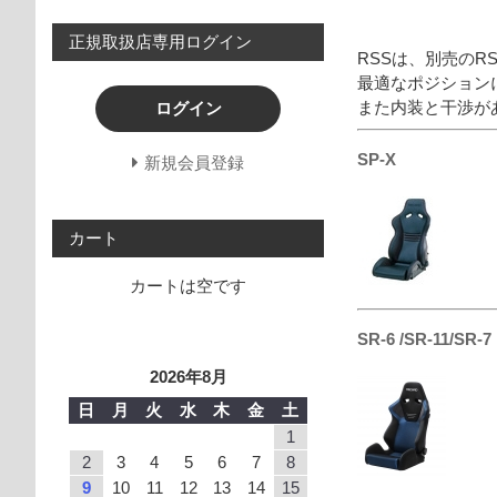
正規取扱店専用ログイン
RSSは、別売のR
最適なポジション
また内装と干渉が
ログイン
SP-X
新規会員登録
カート
カートは空です
SR-6 /SR-11/SR-7
2026年8月
日
月
火
水
木
金
土
1
2
3
4
5
6
7
8
9
10
11
12
13
14
15