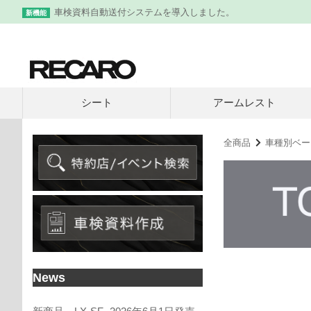
車検資料自動送付システムを導入しました。
新機能
シート
アームレスト
全商品
車種別ベー
News