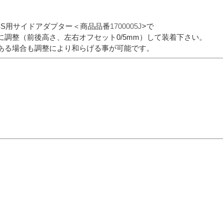
SS用サイドアダプター＜商品品番
1700005J
>で
に調整（前後高さ、左右オフセット0/5mm）して装着下さい。
ある場合も調整により和らげる事が可能です。