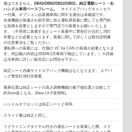
着はできません。
DB42/DB82/DB22/DB02。純正電動シート・右
ハンドル車用ベースフレーム。
サイドエアバッグキャンセラ
ー付属。オプション品装備車両に関する適合は未確認です。
先進機能が装備され助手席に加え運転席装着に際しても専門的
な知識を必要としますので専門店での装着をお願いいたしま
す。（不用意に装着するとシート装着中に警告灯が点灯し消灯
作業などが必要となります。装着に関して詳しくは取付説明書
の注意事項をご覧ください。
運転席への装着には、付属の VC for CAN の装着が必要となりま
す。尚記載の内容は2020年2月車両で検証しています。）※詳細
は当車両に詳しい販売店にお問合せ下さい。
純正シート内蔵サイドエアバッグ機能はなくなります。 エアバ
ッグ警告灯消灯作業要。
着座位置は純正シートの高さ調整機能の最下端位置と比較して
約3mm低くなる。(New LX-F使用時)。
ハンドルオフセットは純正シートと同等。
スライド量は純正と同じ。
リクライニングダイヤル付きの適合シートを装着した際、スラ