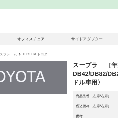
オフィスチェア
サイドアダプター
スフレーム
TOYOTA トヨタ
スープラ ［年式：
DB42/DB82
ドル車用〉
商品品番［左席/右席］
税込価格［左席/右席］
備考