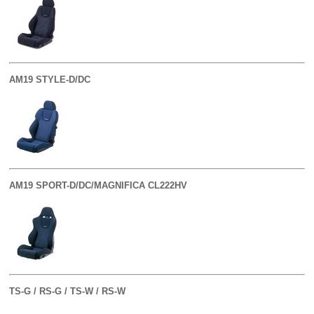
AM19 STYLE-D/DC
AM19 SPORT-D/DC/MAGNIFICA CL222HV
TS-G / RS-G / TS-W / RS-W