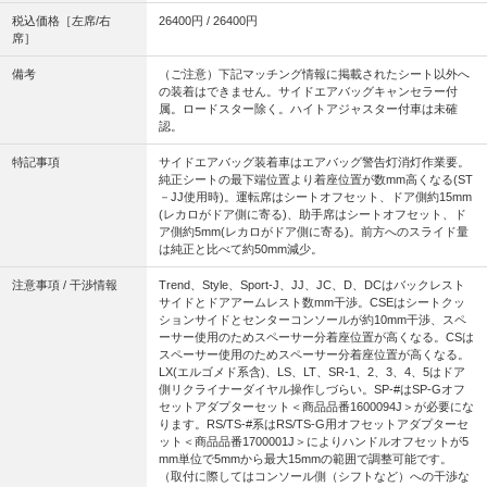
税込価格［左席/右
26400円 / 26400円
席］
備考
（ご注意）下記マッチング情報に掲載されたシート以外へ
の装着はできません。サイドエアバッグキャンセラー付
属。ロードスター除く。ハイトアジャスター付車は未確
認。
特記事項
サイドエアバッグ装着車はエアバッグ警告灯消灯作業要。
純正シートの最下端位置より着座位置が数mm高くなる(ST
－JJ使用時)。運転席はシートオフセット、ドア側約15mm
(レカロがドア側に寄る)、助手席はシートオフセット、ド
ア側約5mm(レカロがドア側に寄る)。前方へのスライド量
は純正と比べて約50mm減少。
注意事項 / 干渉情報
Trend、Style、Sport-J、JJ、JC、D、DCはバックレスト
サイドとドアアームレスト数mm干渉。CSEはシートクッ
ションサイドとセンターコンソールが約10mm干渉、スペ
ーサー使用のためスペーサー分着座位置が高くなる。CSは
スペーサー使用のためスペーサー分着座位置が高くなる。
LX(エルゴメド系含)、LS、LT、SR-1、2、3、4、5はドア
側リクライナーダイヤル操作しづらい。SP-#はSP-Gオフ
セットアダプターセット＜商品品番1600094J＞が必要にな
ります。RS/TS-#系はRS/TS-G用オフセットアダプターセ
ット＜商品品番1700001J＞によりハンドルオフセットが5
mm単位で5mmから最大15mmの範囲で調整可能です。
（取付に際してはコンソール側（シフトなど）への干渉な