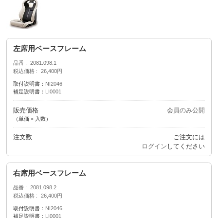
左席用ベースフレーム
品番
2081.098.1
税込価格
26,400円
取付説明書：
NI2046
補足説明書：
LI0001
販売価格
会員のみ公開
（単価 × 入数）
注文数
ご注文には
ログイン
してください
右席用ベースフレーム
品番
2081.098.2
税込価格
26,400円
取付説明書：
NI2046
補足説明書：
LI0001