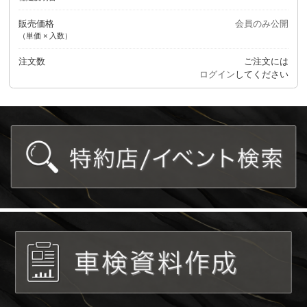
販売価格
会員のみ公開
（単価 × 入数）
注文数
ご注文には
ログイン
してください