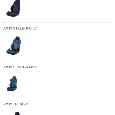
AM19 STYLE-J/JJ/JC
AM19 SPORT-J/JJ/JC
AM19 TREND-JS