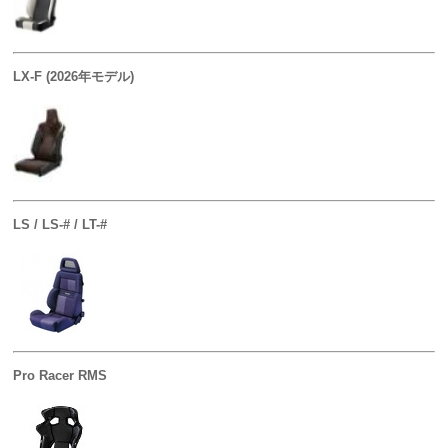
LX-F (2026年モデル)
LS / LS-# / LT-#
Pro Racer RMS