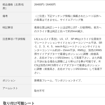
税込価格［左席/右
26400円 / 26400円
席］
備考
（ご注意）下記マッチング情報に掲載されたシート以外へ
の装着はできません。サイドエアバッグ無
特記事項
着座位置は純正シートとほぼ同じ(ST－JJ使用時)。前方へ
のスライド量は純正と比べて約20mm減少。
注意事項 / 干渉情報
LX(エルゴメド系含)、LS、LT、SP-#Nはスライド位置前方
でシートクッションサイドとセンターコンソール干渉。SR
-1、2、3、4、5、new A-8はシートクッションサイドとセ
ンターコンソール約10～15mm干渉。RMSは、別売のRMS
用サイドアダプターで最適なポジションに調整（前後高
さ、左右オフセット0/5/10mm）して装着下さい。また内装
と干渉がある場合も調整により和らげる事が可能です。R
CSは別売のRCS用サイドアダプターで最適なポジション
に調整（前後高さ、左右オフセット0/5/10mm）して装着下
さい。
ポジション
新構造フレーム。ワンポジションタイプ。
アームレスト
取付不可
取り付け可能シート