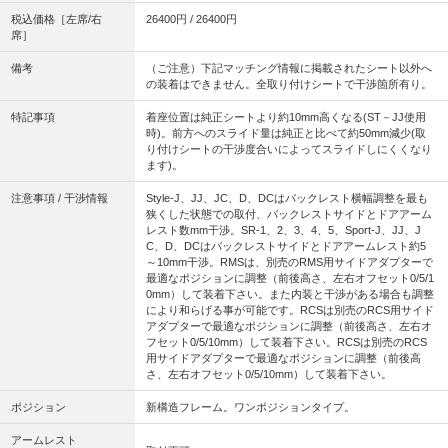
税込価格［左席/右
26400円 / 26400円
席］
備考
（ご注意）下記マッチング情報に掲載されたシート以外へ
の装着はできません。全取り付けシートで干渉箇所有り。
特記事項
着座位置は純正シートより約10mm高くなる(ST－JJ使用
時)。前方へのスライド量は純正と比べて約50mm減少(取
り付けシートの干渉度合いによってスライドしにくくなり
ます)。
注意事項 / 干渉情報
Style-J、JJ、JC、D、DCはバックレスト横幅調整を最も
狭くした状態での取付、バックレストサイドとドアアーム
レスト数mm干渉。SR-1、2、3、4、5、Sport-J、JJ、J
C、D、DCはバックレストサイドとドアアームレスト約5
～10mm干渉。RMSは、別売のRMS用サイドアダプターで
最適なポジションに調整（前後高さ、左右オフセット0/5/1
0mm）して装着下さい。また内装と干渉がある場合も調整
により和らげる事が可能です。RCSは別売のRCS用サイド
アダプターで最適なポジションに調整（前後高さ、左右オ
フセット0/5/10mm）して装着下さい。RCSは別売のRCS
用サイドアダプターで最適なポジションに調整（前後高
さ、左右オフセット0/5/10mm）して装着下さい。
ポジション
新構造フレーム。ワンポジションタイプ。
アームレスト