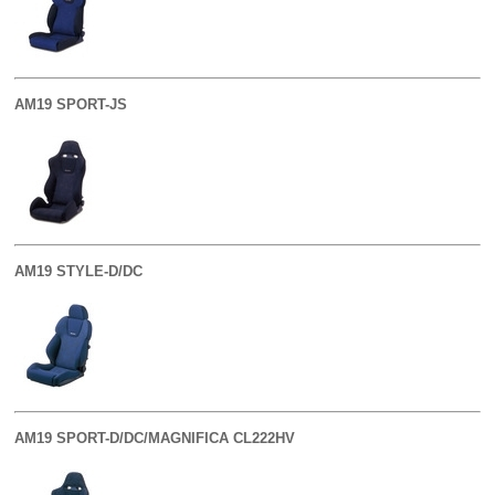
AM19 SPORT-JS
AM19 STYLE-D/DC
AM19 SPORT-D/DC/MAGNIFICA CL222HV