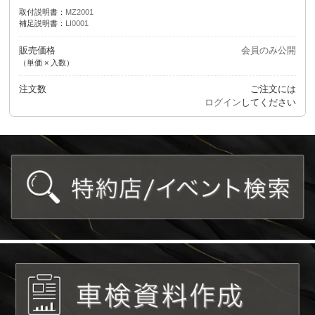
取付説明書：
MZ2001
補足説明書：
LI0001
販売価格
会員のみ公開
（単価 × 入数）
注文数
ご注文には
ログイン
してください