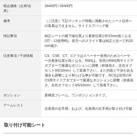
税込価格［左席/右
26400円 / 26400円
席］
備考
（ご注意）下記マッチング情報に掲載されたシート以外へ
の装着はできません。サイドエアバッグ無
特記事項
純正シートの最下端位置より着座位置が約15mm低くなる
(ST－JJ使用時)。前方へのスライド量は純正と比べて約20
mm減少。
注意事項 / 干渉情報
CS、CSE、CT、Cクラはスペーサー使用のためスペーサ
ー分着座位置が高くなる。RMSは、別売のRMS用サイドア
ダプターで最適なポジションに調整（前後高さ、左右オフ
セット0/5/10mm）して装着下さい。また内装と干渉がある
場合も調整により和らげる事が可能です。RCSは別売のR
CS用サイドアダプターで最適なポジションに調整（前後高
さ、左右オフセット0/5/10mm）して装着下さい。
ポジション
新構造フレーム。ワンポジションタイプ。
アームレスト
左座席の右手用、および、右座席の左手用が取り付け可能
取り付け可能シート