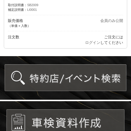
取付説明書：
SB2009
補足説明書：
LI0001
販売価格
会員のみ公開
（単価 × 入数）
注文数
ご注文には
ログイン
してください