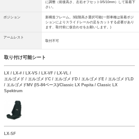
に調整（前後高さ、左右オフセット0/5/10mm）して装着下
さい。
ポジション
新構造フレーム。3段階高さ選択可能(一部車種は装着ポジ
ションによりスライドレールの足をカットする必要があり
ます、取付前に仮合わせをお願いします。)
アームレスト
取付不可
取り付け可能シート
LX / LX-# / LX-VS / LX-VF / LX-VL /
エルゴメド / エルゴメドC / エルゴメドD / エルゴメドE / エルゴメドLD
/ エルゴメドMV (IS-84ベース)/Classic LX Pepita / Classic LX
Spektrum
LX-SF