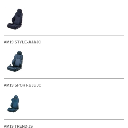
AM19 STYLE-J/JJ/JC
AM19 SPORT-J/JJ/JC
AM19 TREND-JS