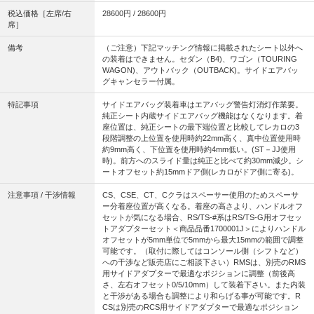
税込価格［左席/右
28600円 / 28600円
席］
備考
（ご注意）下記マッチング情報に掲載されたシート以外へ
の装着はできません。セダン（B4)、ワゴン（TOURING
WAGON)、アウトバック（OUTBACK)。サイドエアバッ
グキャンセラー付属。
特記事項
サイドエアバッグ装着車はエアバッグ警告灯消灯作業要。
純正シート内蔵サイドエアバッグ機能はなくなります。着
座位置は、純正シートの最下端位置と比較してレカロの3
段階調整の上位置を使用時約22mm高く、真中位置使用時
約9mm高く、下位置を使用時約4mm低い。(ST－JJ使用
時)。前方へのスライド量は純正と比べて約30mm減少。シ
ートオフセット約15mmドア側(レカロがドア側に寄る)。
注意事項 / 干渉情報
CS、CSE、CT、Cクラはスペーサー使用のためスペーサ
ー分着座位置が高くなる。着座の高さより、ハンドルオフ
セットが気になる場合、RS/TS-#系はRS/TS-G用オフセッ
トアダプターセット＜商品品番1700001J＞によりハンドル
オフセットが5mm単位で5mmから最大15mmの範囲で調整
可能です。（取付に際してはコンソール側（シフトなど）
への干渉など販売店にご相談下さい）RMSは、別売のRMS
用サイドアダプターで最適なポジションに調整（前後高
さ、左右オフセット0/5/10mm）して装着下さい。また内装
と干渉がある場合も調整により和らげる事が可能です。R
CSは別売のRCS用サイドアダプターで最適なポジション