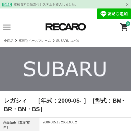
車検資料自動送付システムを導入しました。
新機能
0
全商品
車種別ベースフレーム
SUBARU スバル
レガシィ ［年式：2009-05- ］［型式：BM･
BR・BN・BS］
商品品番［左席/右
2086.085.1 / 2086.085.2
席］