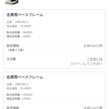
左席用ベースフレーム
品番
2085.002.1
税込価格
26,400円
取付説明書：
HN2053
補足説明書：
LI0001
販売価格
会員のみ公開
（単価 × 入数）
注文数
ご注文には
ログイン
してください
右席用ベースフレーム
品番
2085.002.2
税込価格
26,400円
取付説明書：
HN2053
補足説明書：
LI0001
販売価格
会員のみ公開