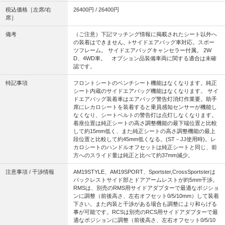
税込価格［左席/右
26400円 / 26400円
席］
備考
（ご注意）下記マッチング情報に掲載されたシート以外へ
の装着はできません。i-サイドエアバッグ車対応。スポー
ツフレーム。 サイドエアバッグキャンセラー付属。 2W
D、4WD車。 オプション品装備車両に関する適合は未確
認です。
特記事項
フロントシートのベンチシート機能はなくなります。純正
シート内蔵のサイドエアバッグ機能はなくなります。 サイ
ドエアバッグ装着車はエアバッグ警告灯消灯作業要。助手
席にレカロシートを装着すると乗員感知センサーが機能し
なくなり、シートベルトの警告灯は点灯しなくなります。
着座位置は純正シートの高さ調整機能の最下端位置と比較
して約15mm低く、また純正シートの高さ調整機能の最上
段位置と比較して約45mm低くなる。(ST－JJ使用時)。レ
カロシートのハンドルオフセットは純正シートと同じ、前
方へのスライド量は純正と比べて約37mm減少。
注意事項 / 干渉情報
AM19STYLE、AM19SPORT、Sportster,CrossSportsterは
バックレストサイド部とドアアームレストが約5mm干渉。
RMSは、別売のRMS用サイドアダプターで最適なポジショ
ンに調整（前後高さ、左右オフセット0/5/10mm）して装着
下さい。また内装と干渉がある場合も調整により和らげる
事が可能です。RCSは別売のRCS用サイドアダプターで最
適なポジションに調整（前後高さ、左右オフセット0/5/10