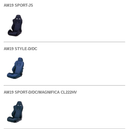
AM19 SPORT-JS
AM19 STYLE-D/DC
AM19 SPORT-D/DC/MAGNIFICA CL222HV