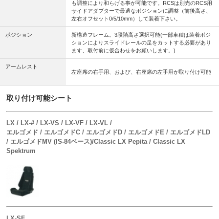
も調整により和らげる事が可能です。RCSは別売のRCS用
サイドアダプターで最適なポジションに調整（前後高さ、
左右オフセット0/5/10mm）して装着下さい。
ポジション
新構造フレーム。3段階高さ選択可能(一部車種は装着ポジ
ションによりスライドレールの足をカットする必要があり
ます、取付前に仮合わせをお願いします。)
アームレスト
左座席の右手用、および、右座席の左手用が取り付け可能
取り付け可能シート
LX / LX-# / LX-VS / LX-VF / LX-VL /
エルゴメド / エルゴメドC / エルゴメドD / エルゴメドE / エルゴメドLD
/ エルゴメドMV (IS-84ベース)/Classic LX Pepita / Classic LX
Spektrum
LX-SF