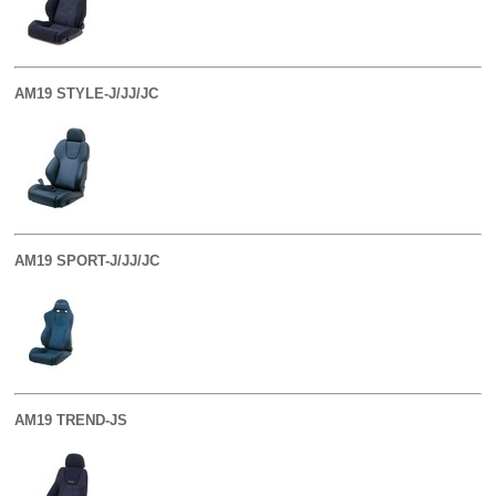
AM19 STYLE-J/JJ/JC
AM19 SPORT-J/JJ/JC
AM19 TREND-JS