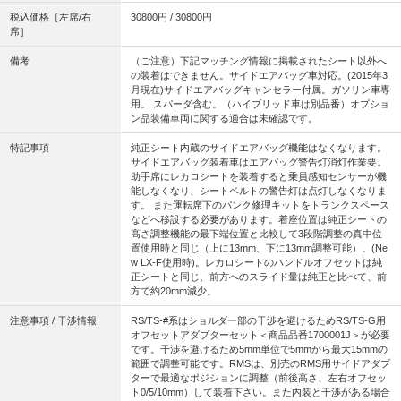
税込価格［左席/右
30800円 / 30800円
席］
備考
（ご注意）下記マッチング情報に掲載されたシート以外へ
の装着はできません。サイドエアバッグ車対応。(2015年3
月現在)サイドエアバッグキャンセラー付属。ガソリン車専
用。 スパーダ含む。（ハイブリッド車は別品番）オプショ
ン品装備車両に関する適合は未確認です。
特記事項
純正シート内蔵のサイドエアバッグ機能はなくなります。
サイドエアバッグ装着車はエアバッグ警告灯消灯作業要。
助手席にレカロシートを装着すると乗員感知センサーが機
能しなくなり、シートベルトの警告灯は点灯しなくなりま
す。 また運転席下のパンク修理キットをトランクスペース
などへ移設する必要があります。着座位置は純正シートの
高さ調整機能の最下端位置と比較して3段階調整の真中位
置使用時と同じ（上に13mm、下に13mm調整可能）。(Ne
w LX-F使用時)。レカロシートのハンドルオフセットは純
正シートと同じ、前方へのスライド量は純正と比べて、前
方で約20mm減少。
注意事項 / 干渉情報
RS/TS-#系はショルダー部の干渉を避けるためRS/TS-G用
オフセットアダプターセット＜商品品番1700001J＞が必要
です。干渉を避けるため5mm単位で5mmから最大15mmの
範囲で調整可能です。RMSは、別売のRMS用サイドアダプ
ターで最適なポジションに調整（前後高さ、左右オフセッ
ト0/5/10mm）して装着下さい。また内装と干渉がある場合