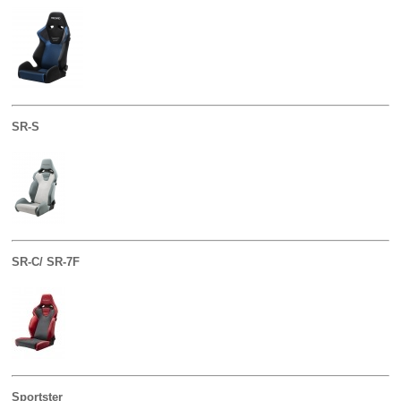
SR-S
SR-C/ SR-7F
Sportster