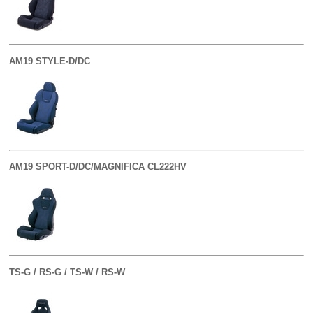
AM19 STYLE-D/DC
AM19 SPORT-D/DC/MAGNIFICA CL222HV
TS-G / RS-G / TS-W / RS-W