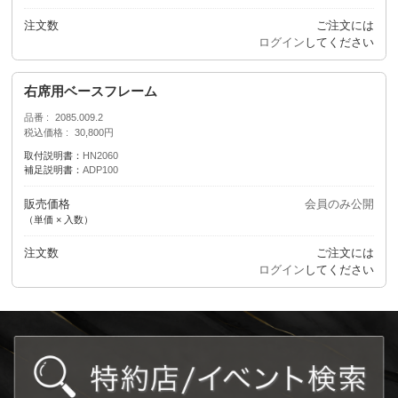
注文数
ご注文には
ログイン
してください
右席用ベースフレーム
品番
2085.009.2
税込価格
30,800円
取付説明書：
HN2060
補足説明書：
ADP100
販売価格
会員のみ公開
（単価 × 入数）
注文数
ご注文には
ログイン
してください