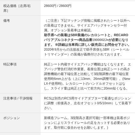
税込価格［左席/右
28600円 / 28600円
席］
備考
（ご注意）下記マッチング情報に掲載されたシート以外へ
の装着はできません。サイドエアバッグキャンセラー付
属。オプション装着車は未確認。
助手席への装着はSBR装備のレカロシートと、RECARO
バリアブルコネクター<商品品番
1900002J
>が必要になり
ます。 ※詳細は当車両に詳しい販売店にお問合せ下さい。
2020年9月からの法規改正で助手席側もSBR（シートベル
トリマインダー）の装備が義務付けされております。
特記事項
純正シート内蔵サイドエアバッグ機能はなくなります。 エ
アバッグ警告灯消灯作業要。着座位置は純正シートの高さ
調整機能の最下端位置と比較して3段階調整の最下端位置
使用時6mm上がる（上に13mm、26mm調整可能）。(New
LX-F使用時)。レカロシートのハンドルオフセットはな
し。スライド量は純正と比べて前方向に20mm短くなる。
注意事項 / 干渉情報
RCSは別売のRCS用サイドアダプターで最適なポジション
に調整（前後高さ、左右オフセット0/5/10mm）して装着下
さい。
ポジション
新構造フレーム。3段階高さ選択可能(一部車種は装着ポジ
ションによりスライドレールの足をカットする必要があり
ます、取付前に仮合わせをお願いします。)