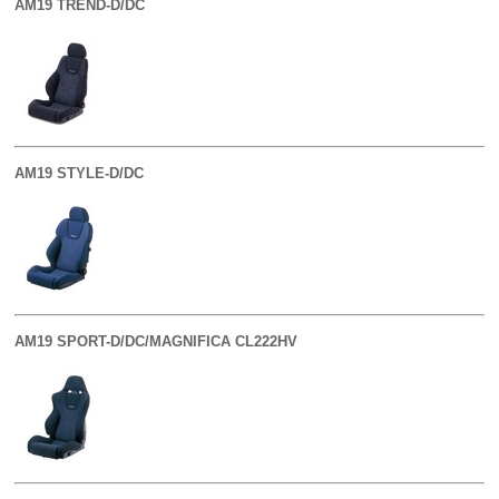
AM19 TREND-D/DC
AM19 STYLE-D/DC
AM19 SPORT-D/DC/MAGNIFICA CL222HV