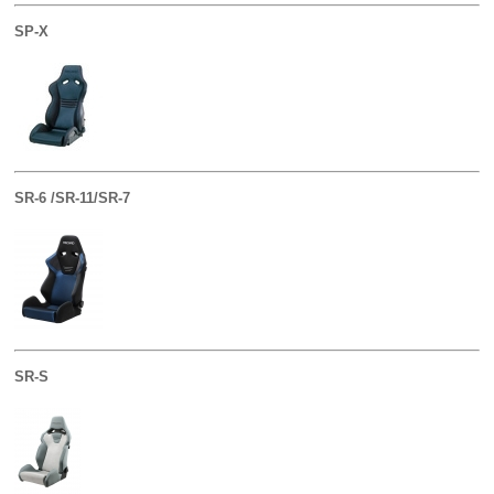
SP-X
SR-6 /SR-11/SR-7
SR-S