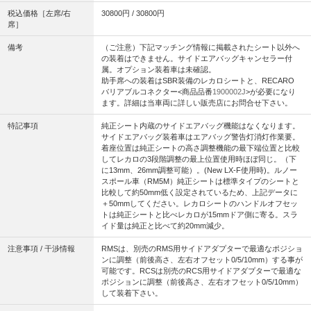
税込価格［左席/右
30800円 / 30800円
席］
備考
（ご注意）下記マッチング情報に掲載されたシート以外へ
の装着はできません。サイドエアバッグキャンセラー付
属。オプション装着車は未確認。
助手席への装着はSBR装備のレカロシートと、RECARO
バリアブルコネクター<商品品番
1900002J
>が必要になり
ます。詳細は当車両に詳しい販売店にお問合せ下さい。
特記事項
純正シート内蔵のサイドエアバッグ機能はなくなります。
サイドエアバッグ装着車はエアバッグ警告灯消灯作業要。
着座位置は純正シートの高さ調整機能の最下端位置と比較
してレカロの3段階調整の最上位置使用時ほぼ同じ。（下
に13mm、26mm調整可能）。(New LX-F使用時)。ルノー
スポール車（RM5M）純正シートは標準タイプのシートと
比較して約50mm低く設定されているため、上記データに
＋50mmしてください。レカロシートのハンドルオフセッ
トは純正シートと比べレカロが15mmドア側に寄る。スラ
イド量は純正と比べて約20mm減少。
注意事項 / 干渉情報
RMSは、別売のRMS用サイドアダプターで最適なポジショ
ンに調整（前後高さ、左右オフセット0/5/10mm）する事が
可能です。RCSは別売のRCS用サイドアダプターで最適な
ポジションに調整（前後高さ、左右オフセット0/5/10mm）
して装着下さい。