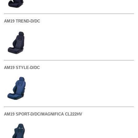
AM19 TREND-D/DC
AM19 STYLE-D/DC
AM19 SPORT-D/DC/MAGNIFICA CL222HV