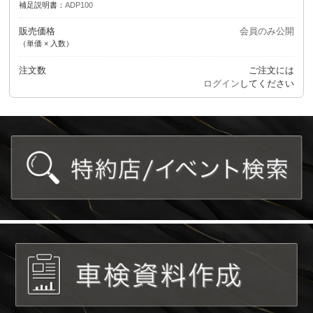
補足説明書：
ADP100
販売価格
会員のみ公開
（単価 × 入数）
注文数
ご注文には
ログイン
してください