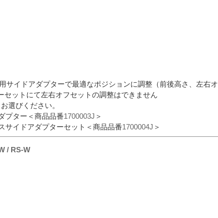
S用サイドアダプターで最適なポジションに調整（前後高さ、左右オフ
ーセットにて左右オフセットの調整はできません
らお選びください。
アダプター＜商品品番
1700003J
＞
レスサイドアダプターセット＜商品品番
1700004J
＞
-W / RS-W