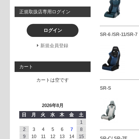
正規取扱店専用ログイン
ログイン
SR-6 /SR-11/SR-7
新規会員登録
カート
カートは空です
SR-S
2026年8月
日
月
火
水
木
金
土
1
2
3
4
5
6
7
8
9
10
11
12
13
14
15
SR-C/ SR-7F