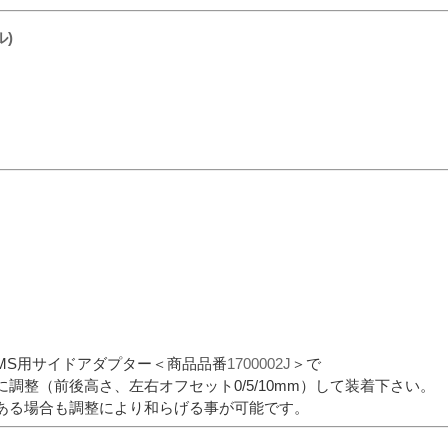
ル)
RMS用サイドアダプター＜商品品番
1700002J
＞で
調整（前後高さ、左右オフセット0/5/10mm）して装着下さい。
ある場合も調整により和らげる事が可能です。