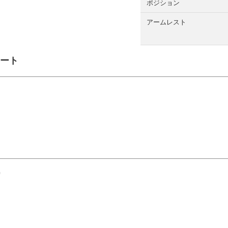
ポジション
アームレスト
シート
)