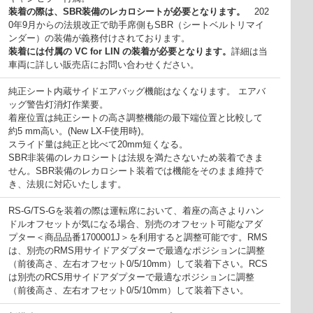
装着の際は、SBR装備のレカロシートが必要となります。
202
0年9月からの法規改正で助手席側もSBR（シートベルトリマイ
ンダー）の装備が義務付けされております。
装着には付属の VC for LIN の装着が必要となります。
詳細は当
車両に詳しい販売店にお問い合わせください。
純正シート内蔵サイドエアバッグ機能はなくなります。 エアバ
ッグ警告灯消灯作業要。
着座位置は純正シートの高さ調整機能の最下端位置と比較して
約5 mm高い。(New LX-F使用時)。
スライド量は純正と比べて20mm短くなる。
SBR非装備のレカロシートは法規を満たさないため装着できま
せん。SBR装備のレカロシート装着では機能をそのまま維持で
き、法規に対応いたします。
RS-G/TS-Gを装着の際は運転席において、着座の高さよりハン
ドルオフセットが気になる場合、別売のオフセット可能なアダ
プター＜商品品番1700001J＞を利用すると調整可能です。RMS
は、別売のRMS用サイドアダプターで最適なポジションに調整
（前後高さ、左右オフセット0/5/10mm）して装着下さい。RCS
は別売のRCS用サイドアダプターで最適なポジションに調整
（前後高さ、左右オフセット0/5/10mm）して装着下さい。